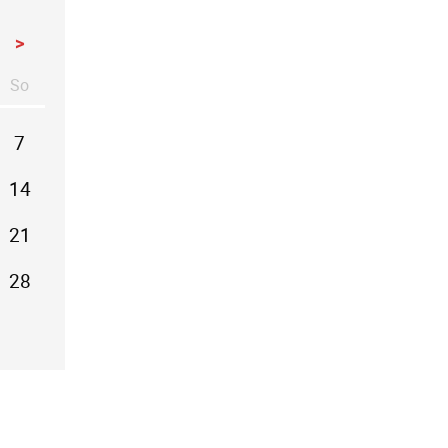
>
So
stag
nntag
7
14
21
28