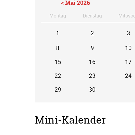
< Mai 2026
Mo
ntag
Di
enstag
Mi
ttwo
1
2
3
8
9
10
15
16
17
22
23
24
29
30
Mini-Kalender