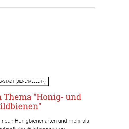
ERSTADT
(
BIENENALLEE 17
)
m Thema "Honig- und
ildbienen"
a. neun Honigbienenarten und mehr als
chiedliche Wildbienenarten.