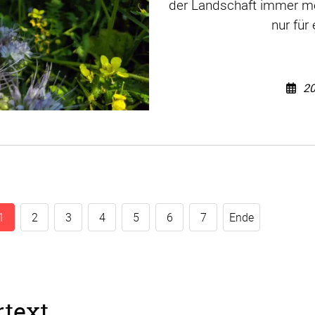
der Landschaft immer m
nur für
20
1
2
3
4
5
6
7
Ende
rtext