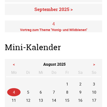
September 2025 >
4
Vortrag zum Thema "Honig- und Wildbienen"
Mini-Kalender
<
August 2025
>
Mo
Di
Mi
Do
Fr
Sa
So
ntag
enstag
ttwoch
nnerstag
eitag
mstag
nntag
1
2
3
4
5
6
7
8
9
10
11
12
13
14
15
16
17