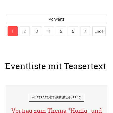
Vorwärts
1
2
3
4
5
6
7
Ende
Eventliste mit Teasertext
MUSTERSTADT
(
BIENENALLEE 17
)
Vortrag zum Thema "Honig- und