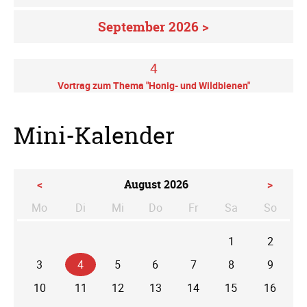
September 2026 >
4
Vortrag zum Thema "Honig- und Wildbienen"
Mini-Kalender
<
August 2026
>
Mo
Di
Mi
Do
Fr
Sa
So
ntag
enstag
ttwoch
nnerstag
eitag
mstag
nntag
1
2
3
4
5
6
7
8
9
10
11
12
13
14
15
16