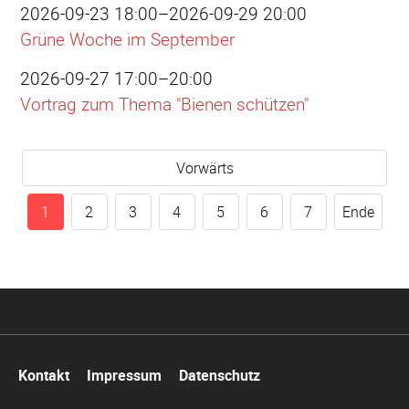
2026-09-23 18:00–2026-09-29 20:00
Grüne Woche im September
2026-09-27 17:00–20:00
Vortrag zum Thema "Bienen schützen"
Vorwärts
1
2
3
4
5
6
7
Ende
Navigation
Kontakt
Impressum
Datenschutz
überspringen