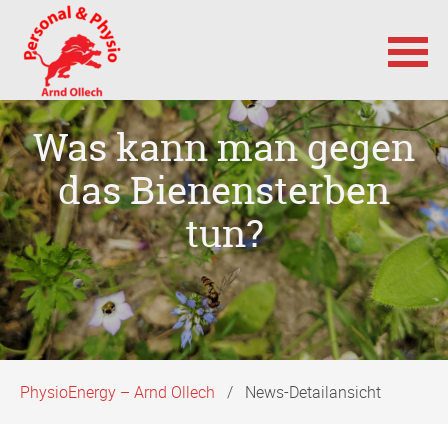
Navigation
Was kann man gegen
überspringen
das Bienensterben
tun?
PhysioEnergy – Arnd Ollech
News-Detailansicht